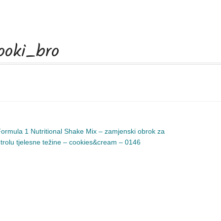
ooki_bro
avigacija
rethodna
ormula 1 Nutritional Shake Mix – zamjenski obrok za
bjava:
trolu tjelesne težine – cookies&cream – 0146
bjava