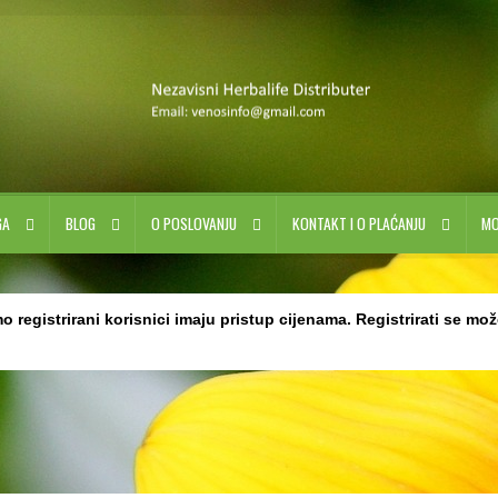
GA
BLOG
O POSLOVANJU
KONTAKT I O PLAĆANJU
MO
tness
Herbalife i Fitness
Herbalife prozvodi na akciji
Herbalife start paketi i ostali brendi
o registrirani korisnici imaju pristup cijenama. Registrirati se mo
 | Herballife
Moj račun
Načini plaćanja
Naplata
O poslovanju u Herbalife kompaniji
Osobn
 Herbalife proizvoda
Pravila Zaštite Osobnih Podataka
Proizvodi
Recepti za ukusne Herb