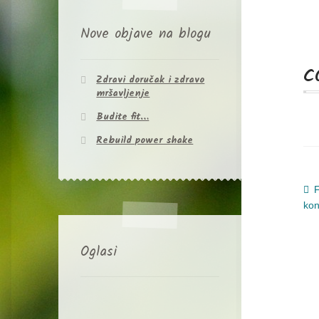
Nove objave na blogu
c
Zdravi doručak i zdravo
mršavljenje
Budite fit…
Rebuild power shake
N
P
F
o
kon
o
Oglasi