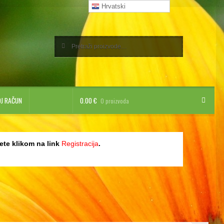
Hrvatski
Pretraži:
Pretraži
J RAČUN
0.00
€
0 proizvoda
rani proizvodi
žete klikom na link
Registracija
.
a njega
alife shake-ove