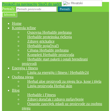
Hrvatski
Preskoči na navigaciju
Skoči do sadržaja
Pretraži:
Pretraži
Izbornik
Home
Kontrola težine
Osnovna Herbalife prehrana
Herbalife proteinska rješenja
Zdrave grickalice
Herbalife pojačivači
Ciljana Herbalife prehrana
Kompleti Herbalife proizvoda
Herbalife start paketi i ostali brendirani
proizvodi
Energija i fitness
Linija za energiju i fitness | Herbalife24
Osobna njega
Herbal aloe proizvodi za njegu lica, kose i tijela
Linija proizvoda Herbal skin
Blog
Herbalife i Fitness
Zdravi doručak i zdravo mršavljenje
Ostanite zauvijek mladi uz proizvode za osobnu
njegu