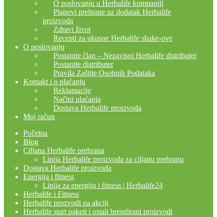
O poslovanju u Herbalife kompaniji
Planovi prehrane uz dodatak Herbalife
proizvoda
Zdravi život
Recepti za ukusne Herbalife shake-ove
O poslovanju
Postanite član – Nezavisni Herbalife distributer
Postanite distributer
Pravila Zaštite Osobnih Podataka
Kontakt i o plaćanju
Reklamacije
Načini plaćanja
Dostava Herbalife proizvoda
Moj račun
Početna
Blog
Ciljana Herbalife prehrana
Linija Herbalife proizvoda za ciljanu prehranu
Dostava Herbalife proizvoda
Energija i fitness
Linija za energiju i fitness | Herbalife24
Herbalife i Fitness
Herbalife prozvodi na akciji
Herbalife start paketi i ostali brendirani proizvodi