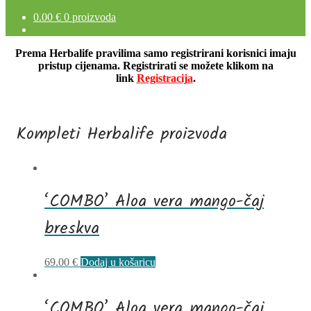
0.00
€
0 proizvoda
Prema Herbalife pravilima samo registrirani korisnici imaju
pristup cijenama. Registrirati se možete klikom na
link
Registracija
.
Kompleti Herbalife proizvoda
‘COMBO’ Aloa vera mango-čaj
breskva
69.00
€
Dodaj u košaricu
‘COMBO’ Aloa vera mango-čaj