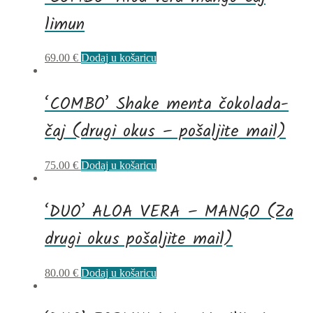
limun
69.00
€
Dodaj u košaricu
‘COMBO’ Shake menta čokolada-
čaj (drugi okus – pošaljite mail)
75.00
€
Dodaj u košaricu
‘DUO’ ALOA VERA – MANGO (Za
drugi okus pošaljite mail)
80.00
€
Dodaj u košaricu