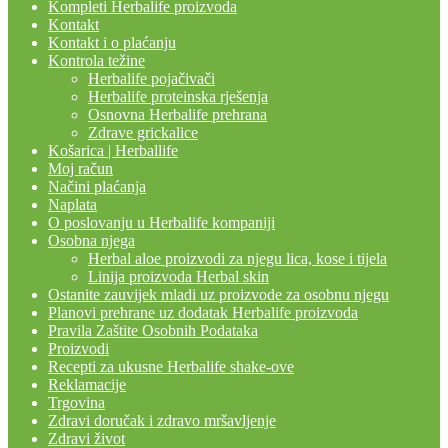
Kompleti Herbalife proizvoda
Kontakt
Kontakt i o plaćanju
Kontrola težine
Herbalife pojačivači
Herbalife proteinska rješenja
Osnovna Herbalife prehrana
Zdrave grickalice
Košarica | Herballife
Moj račun
Načini plaćanja
Naplata
O poslovanju u Herbalife kompaniji
Osobna njega
Herbal aloe proizvodi za njegu lica, kose i tijela
Linija proizvoda Herbal skin
Ostanite zauvijek mladi uz proizvode za osobnu njegu
Planovi prehrane uz dodatak Herbalife proizvoda
Pravila Zaštite Osobnih Podataka
Proizvodi
Recepti za ukusne Herbalife shake-ove
Reklamacije
Trgovina
Zdravi doručak i zdravo mršavljenje
Zdravi život