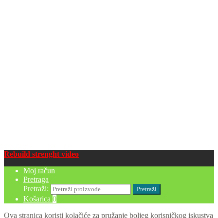
Rebuild strenght video
Moj račun
Pretraga
Pretraži:
Pretraži
Košarica
0
Ova stranica koristi kolačiće za pružanje boljeg korisničkog iskustva