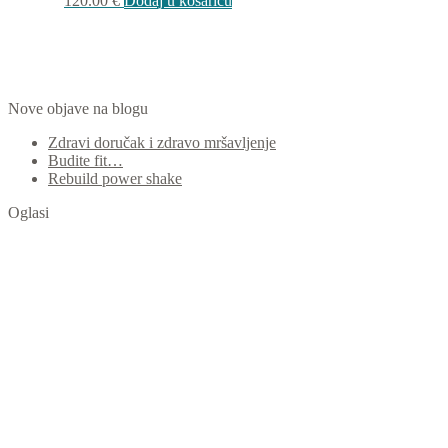
120.00
€
Dodaj u košaricu
Nove objave na blogu
Zdravi doručak i zdravo mršavljenje
Budite fit…
Rebuild power shake
Oglasi