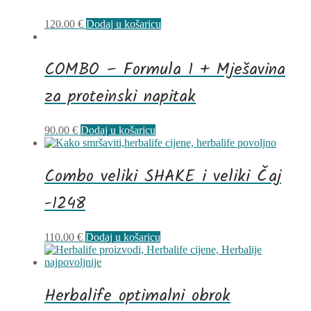
120.00
€
Dodaj u košaricu
COMBO – Formula 1 + Mješavina
za proteinski napitak
90.00
€
Dodaj u košaricu
Combo veliki SHAKE i veliki Čaj
-1248
110.00
€
Dodaj u košaricu
Herbalife optimalni obrok