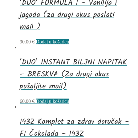
‘DUO’ FORMULA 1 – Vanilija i
jagoda (za drugi okus poslati
mail )
90.00
€
Dodaj u košaricu
‘DUO’ INSTANT BILJNI NAPITAK
– BRESKVA (Za drugi okus
pošaljite mail)
60.00
€
Dodaj u košaricu
143Z Komplet za zdrav doručak –
F1 Čokolada – 143Z