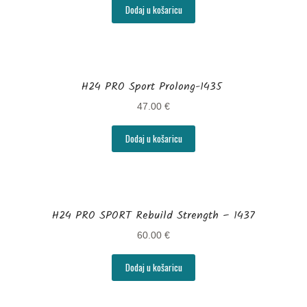
Dodaj u košaricu
Košarica | Herballife
Moj račun
Načini plaćanja
H24 PRO Sport Prolong-1435
Naplata
47.00
€
O poslovanju u Herbalife kompaniji
Dodaj u košaricu
Osobna njega
Herbal aloe proizvodi za njegu lica, kose i tijela
H24 PRO SPORT Rebuild Strength – 1437
Linija proizvoda Herbal skin
60.00
€
Ostanite zauvijek mladi uz proizvode za osobnu njegu
Dodaj u košaricu
Planovi prehrane uz dodatak Herbalife proizvoda