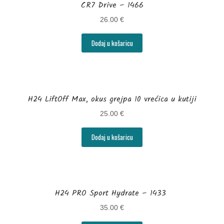
Herbalife prozvodi na akciji
CR7 Drive – 1466
26.00
€
Herbalife start paketi i ostali brendirani proizvodi
Dodaj u košaricu
Kompleti Herbalife proizvoda
Kontakt
Kontakt i o plaćanju
H24 LiftOff Max, okus grejpa 10 vrećica u kutiji
25.00
€
Kontrola težine
Dodaj u košaricu
Herbalife pojačivači
Herbalife proteinska rješenja
Osnovna Herbalife prehrana
H24 PRO Sport Hydrate – 1433
Zdrave grickalice
35.00
€