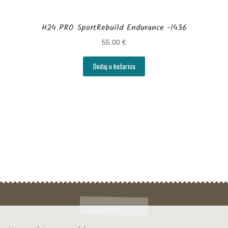
Pravila Zaštite Osobnih Podataka
H24 PRO SportRebuild Endurance -1436
Proizvodi
55.00
€
Recepti za ukusne Herbalife shake-ove
Dodaj u košaricu
Reklamacije
Trgovina
Zdravi doručak i zdravo mršavljenje
Zdravi život