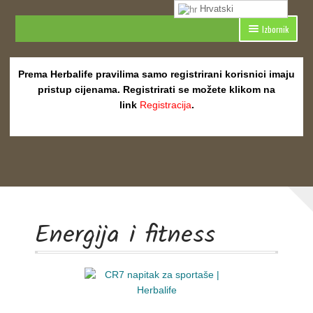
Hrvatski
Preskoči
Skoči
Izbornik
na
do
navigaciju
sadržaja
Početna
Prema Herbalife pravilima samo registrirani korisnici imaju
Blog
pristup cijenama. Registrirati se možete klikom na
link
Registracija
.
Ciljana Herbalife prehrana
Linija Herbalife proizvoda za ciljanu prehranu
Dostava Herbalife proizvoda
Energija i fitness
Energija i fitness
Linija za energiju i fitness | Herbalife24
Herbalife i Fitness