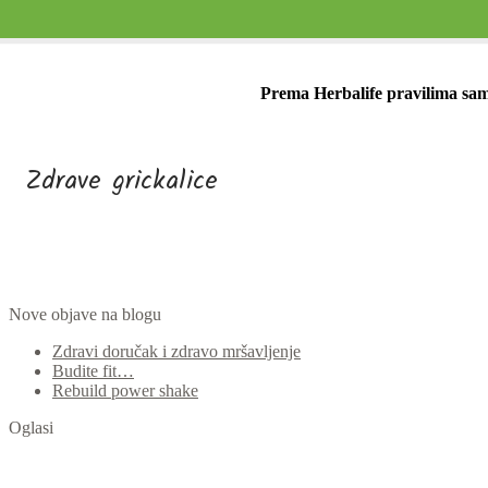
Prema Herbalife pravilima samo
Zdrave grickalice
Nove objave na blogu
Zdravi doručak i zdravo mršavljenje
Budite fit…
Rebuild power shake
Oglasi