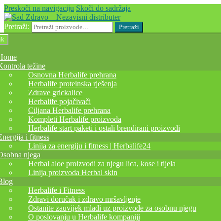
Preskoči na navigaciju
Skoči do sadržaja
Pretraži:
Pretraži
ik
Home
Kontrola težine
Osnovna Herbalife prehrana
Herbalife proteinska rješenja
Zdrave grickalice
Herbalife pojačivači
Ciljana Herbalife prehrana
Kompleti Herbalife proizvoda
Herbalife start paketi i ostali brendirani proizvodi
Energija i fitness
Linija za energiju i fitness | Herbalife24
Osobna njega
Herbal aloe proizvodi za njegu lica, kose i tijela
Linija proizvoda Herbal skin
Blog
Herbalife i Fitness
Zdravi doručak i zdravo mršavljenje
Ostanite zauvijek mladi uz proizvode za osobnu njegu
O poslovanju u Herbalife kompaniji