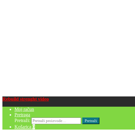
Rebuild strenght video
Moj račun
Pretraga
Pretraži:
Pretraži
Košarica
0