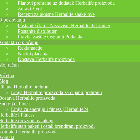
Planovi prehrane uz dodatak Herbalife proizvoda
Zdravi život
Recepti za ukusne Herbalife shake-ove
O poslovanju
Postanite član – Nezavisni Herbalife distributer
Postanite distributer
Pravila Zaštite Osobnih Podataka
Kontakt i o plaćanju
Reklamacije
Načini plaćanja
Dostava Herbalife proizvoda
Moj račun
Početna
Blog
Ciljana Herbalife prehrana
Linija Herbalife proizvoda za ciljanu prehranu
Dostava Herbalife proizvoda
Energija i fitness
Linija za energiju i fitness | Herbalife24
Herbalife i Fitness
Herbalife prozvodi na akciji
Herbalife start paketi i ostali brendirani proizvodi
Kompleti Herbalife proizvoda
Kontakt