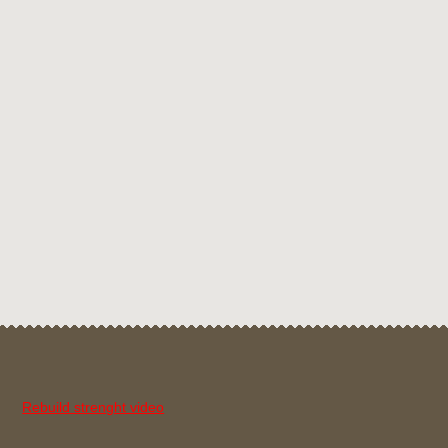
Proizvodi
Recepti za ukusne Herbalife shake-ove
Reklamacije
Trgovina
Zdravi doručak i zdravo mršavljenje
Zdravi život
Rebuild strenght video