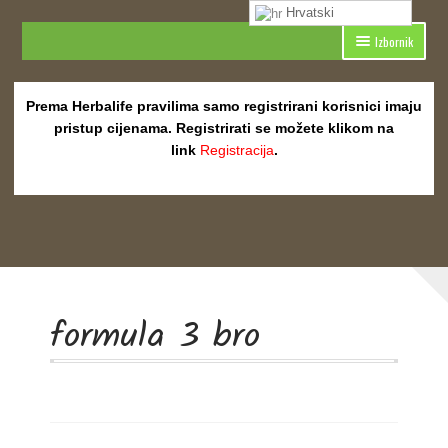
Hrvatski
Preskoči
Skoči
Izbornik
na
do
navigaciju
sadržaja
Početna
Prema Herbalife pravilima samo registrirani korisnici imaju
Blog
pristup cijenama. Registrirati se možete klikom na
link
Registracija
.
Ciljana Herbalife prehrana
Linija Herbalife proizvoda za ciljanu prehranu
Dostava Herbalife proizvoda
Energija i fitness
formula 3 bro
Linija za energiju i fitness | Herbalife24
Herbalife i Fitness