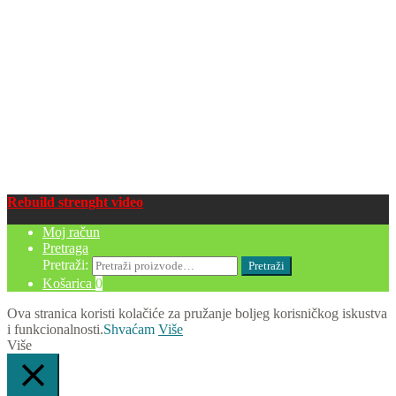
Rebuild strenght video
Moj račun
Pretraga
Pretraži:
Pretraži
Košarica
0
Ova stranica koristi kolačiće za pružanje boljeg korisničkog iskustva
i funkcionalnosti.
Shvaćam
Više
Više