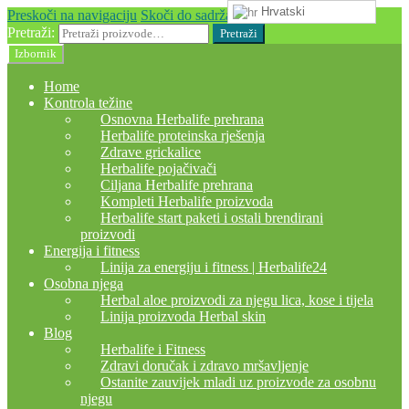
Hrvatski
Preskoči na navigaciju
Skoči do sadržaja
Pretraži:
Pretraži
Izbornik
Home
Kontrola težine
Osnovna Herbalife prehrana
Herbalife proteinska rješenja
Zdrave grickalice
Herbalife pojačivači
Ciljana Herbalife prehrana
Kompleti Herbalife proizvoda
Herbalife start paketi i ostali brendirani
proizvodi
Energija i fitness
Linija za energiju i fitness | Herbalife24
Osobna njega
Herbal aloe proizvodi za njegu lica, kose i tijela
Linija proizvoda Herbal skin
Blog
Herbalife i Fitness
Zdravi doručak i zdravo mršavljenje
Ostanite zauvijek mladi uz proizvode za osobnu
njegu