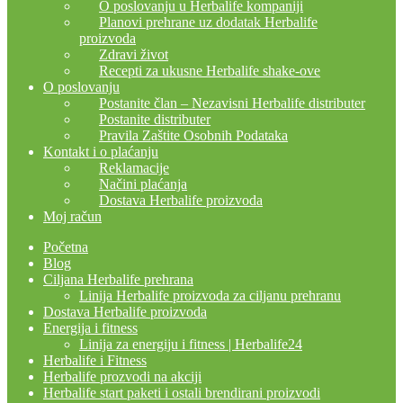
O poslovanju u Herbalife kompaniji
Planovi prehrane uz dodatak Herbalife
proizvoda
Zdravi život
Recepti za ukusne Herbalife shake-ove
O poslovanju
Postanite član – Nezavisni Herbalife distributer
Postanite distributer
Pravila Zaštite Osobnih Podataka
Kontakt i o plaćanju
Reklamacije
Načini plaćanja
Dostava Herbalife proizvoda
Moj račun
Početna
Blog
Ciljana Herbalife prehrana
Linija Herbalife proizvoda za ciljanu prehranu
Dostava Herbalife proizvoda
Energija i fitness
Linija za energiju i fitness | Herbalife24
Herbalife i Fitness
Herbalife prozvodi na akciji
Herbalife start paketi i ostali brendirani proizvodi