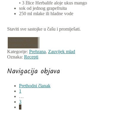
• 3 žlice Herbalife aloje ukus mango
sok od jednog grapefruita
250 ml mlake ili hladne vode
Staviti sve sastojke u čašu i promiješati.
Kalorije: 14
Kofein: 170 mg
Kategorije:
Prehrana
,
Zauvijek mlad
Oznaka:
Recepti
Navigacija objava
Prethodni članak
1
…
3
4