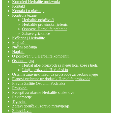
Kompleti Herbalife proizvoda
Kontakt
Kontakt i o plaćanju
Kontrola težine
Herbalife pojačivači
Herbalife proteinska rješenja
Osnovna Herbalife prehrana
Zdrave grickalice
Košarica | Herballife
Moj račun
Načini plaćanja
Naplata
O poslovanju u Herbalife kompaniji
Osobna njega
Herbal aloe proizvodi za njegu lica, kose i tijela
Linija proizvoda Herbal skin
Ostanite zauvijek mladi uz proizvode za osobnu njegu
Planovi prehrane uz dodatak Herbalife proizvoda
Pravila Zaštite Osobnih Podataka
Proizvodi
Recepti za ukusne Herbalife shake-ove
Reklamacije
Trgovina
Zdravi doručak i zdravo mršavljenje
Zdravi život