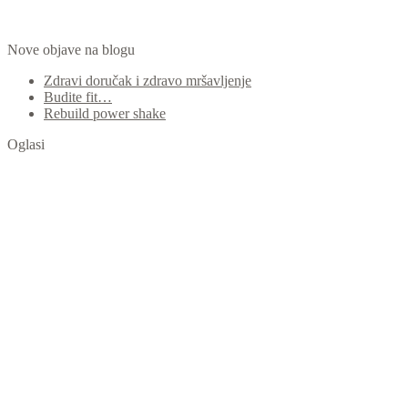
Nove objave na blogu
Zdravi doručak i zdravo mršavljenje
Budite fit…
Rebuild power shake
Oglasi