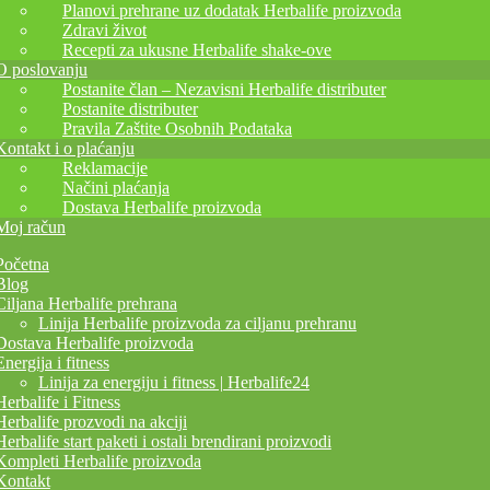
Planovi prehrane uz dodatak Herbalife proizvoda
Zdravi život
Recepti za ukusne Herbalife shake-ove
O poslovanju
Postanite član – Nezavisni Herbalife distributer
Postanite distributer
Pravila Zaštite Osobnih Podataka
Kontakt i o plaćanju
Reklamacije
Načini plaćanja
Dostava Herbalife proizvoda
Moj račun
Početna
Blog
Ciljana Herbalife prehrana
Linija Herbalife proizvoda za ciljanu prehranu
Dostava Herbalife proizvoda
Energija i fitness
Linija za energiju i fitness | Herbalife24
Herbalife i Fitness
Herbalife prozvodi na akciji
Herbalife start paketi i ostali brendirani proizvodi
Kompleti Herbalife proizvoda
Kontakt