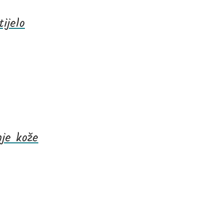
ijelo
nje kože