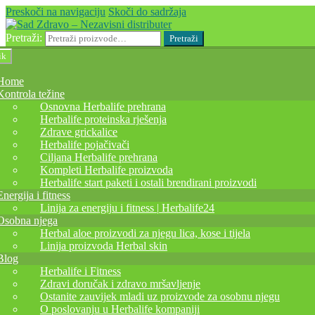
Preskoči na navigaciju
Skoči do sadržaja
Pretraži:
Pretraži
ik
Home
Kontrola težine
Osnovna Herbalife prehrana
Herbalife proteinska rješenja
Zdrave grickalice
Herbalife pojačivači
Ciljana Herbalife prehrana
Kompleti Herbalife proizvoda
Herbalife start paketi i ostali brendirani proizvodi
Energija i fitness
Linija za energiju i fitness | Herbalife24
Osobna njega
Herbal aloe proizvodi za njegu lica, kose i tijela
Linija proizvoda Herbal skin
Blog
Herbalife i Fitness
Zdravi doručak i zdravo mršavljenje
Ostanite zauvijek mladi uz proizvode za osobnu njegu
O poslovanju u Herbalife kompaniji