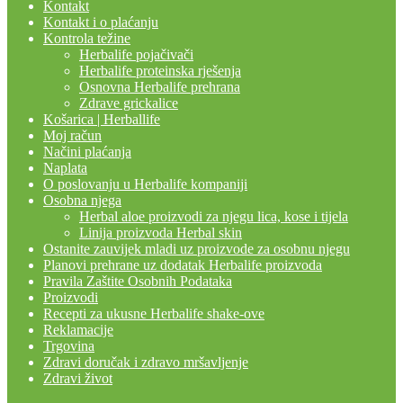
Kontakt
Kontakt i o plaćanju
Kontrola težine
Herbalife pojačivači
Herbalife proteinska rješenja
Osnovna Herbalife prehrana
Zdrave grickalice
Košarica | Herballife
Moj račun
Načini plaćanja
Naplata
O poslovanju u Herbalife kompaniji
Osobna njega
Herbal aloe proizvodi za njegu lica, kose i tijela
Linija proizvoda Herbal skin
Ostanite zauvijek mladi uz proizvode za osobnu njegu
Planovi prehrane uz dodatak Herbalife proizvoda
Pravila Zaštite Osobnih Podataka
Proizvodi
Recepti za ukusne Herbalife shake-ove
Reklamacije
Trgovina
Zdravi doručak i zdravo mršavljenje
Zdravi život