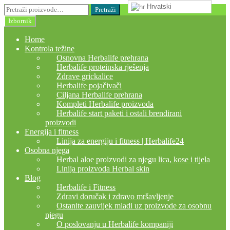
Hrvatski
Preskoči
Skoči
Pretraži:
Pretraži
na
do
Izbornik
navigaciju
sadržaja
Home
Kontrola težine
Osnovna Herbalife prehrana
Herbalife proteinska rješenja
Zdrave grickalice
Herbalife pojačivači
Ciljana Herbalife prehrana
Kompleti Herbalife proizvoda
Herbalife start paketi i ostali brendirani
proizvodi
Energija i fitness
Linija za energiju i fitness | Herbalife24
Osobna njega
Herbal aloe proizvodi za njegu lica, kose i tijela
Linija proizvoda Herbal skin
Blog
Herbalife i Fitness
Zdravi doručak i zdravo mršavljenje
Ostanite zauvijek mladi uz proizvode za osobnu
njegu
O poslovanju u Herbalife kompaniji