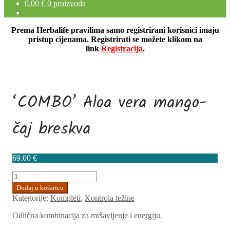
0.00
€
0 proizvoda
Prema Herbalife pravilima samo registrirani korisnici imaju
pristup cijenama. Registrirati se možete klikom na
link
Registracija
.
‘COMBO’ Aloa vera mango-
čaj breskva
69.00
€
'COMBO'
Aloa
Dodaj u košaricu
vera
Kategorije:
Kompleti
,
Kontrola težine
mango-
čaj
Odlična kombinacija za mršavljenje i energiju.
breskva