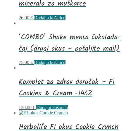
minerala za muškarce
26.00
€
Dodaj u košaricu
‘COMBO’ Shake menta čokolada-
čaj (drugi okus – pošaljite mail)
75.00
€
Dodaj u košaricu
Komplet za zdrav doručak – F1
Cookies & Cream -146Z
120.00
€
Dodaj u košaricu
Herbalife F1 okus Cookie Crunch