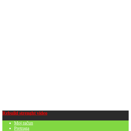
Rebuild strenght video
Moj račun
Pretraga