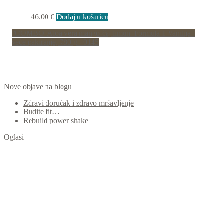
46.00
€
Dodaj u košaricu
'COMBO' Aloa vera mango-čaj limun
Formula 1 Vanilija -
veće pakiranje, 780 g - 0145
Nove objave na blogu
Zdravi doručak i zdravo mršavljenje
Budite fit…
Rebuild power shake
Oglasi