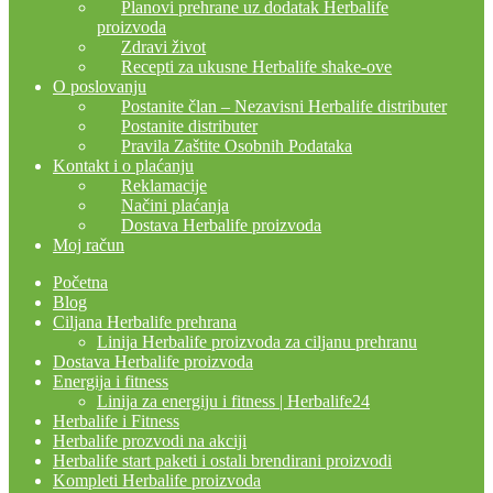
Planovi prehrane uz dodatak Herbalife
proizvoda
Zdravi život
Recepti za ukusne Herbalife shake-ove
O poslovanju
Postanite član – Nezavisni Herbalife distributer
Postanite distributer
Pravila Zaštite Osobnih Podataka
Kontakt i o plaćanju
Reklamacije
Načini plaćanja
Dostava Herbalife proizvoda
Moj račun
Početna
Blog
Ciljana Herbalife prehrana
Linija Herbalife proizvoda za ciljanu prehranu
Dostava Herbalife proizvoda
Energija i fitness
Linija za energiju i fitness | Herbalife24
Herbalife i Fitness
Herbalife prozvodi na akciji
Herbalife start paketi i ostali brendirani proizvodi
Kompleti Herbalife proizvoda