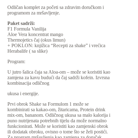
Odličan komplet za početi sa zdravim doručkom i
programom za mršavljenje.
Paket sadrži:
F1 Formula Vanilija
Aloe Vera koncentrat mango
Thermojetics čaj (okus limun)
+ POKLON: knjižica “Recepti za shake” i vrećica
Herabalife ( sa slike)
Program:
U jutro šalica čaja sa Aloa-om – može se koristiti kao
zamjena za kavu budući da čaj sadrži kofein. Izvrsna
kombinacija odličnog
ukusa i energije.
Prvi obrok Shake sa Formulom 1 može se
kombinirati sa kakao-om, žitaricama, Protein drink
mix-om, bananom. Odličnog ukusa sa malo kalorija i
puno nutrijenata potrebnih tijelu da može normalno
funkcionirati. Može se koristiti kao zamjenski obrok
ili dodatak obroku, ovisno o tome što se želi postići.
Za program mršavljenja kao zamjena za doručak