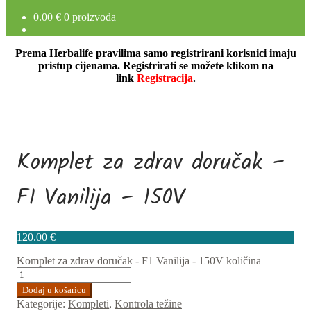
0.00
€
0 proizvoda
Prema Herbalife pravilima samo registrirani korisnici imaju
pristup cijenama. Registrirati se možete klikom na
link
Registracija
.
Komplet za zdrav doručak –
F1 Vanilija – 150V
120.00
€
Komplet za zdrav doručak - F1 Vanilija - 150V količina
Dodaj u košaricu
Kategorije:
Kompleti
,
Kontrola težine