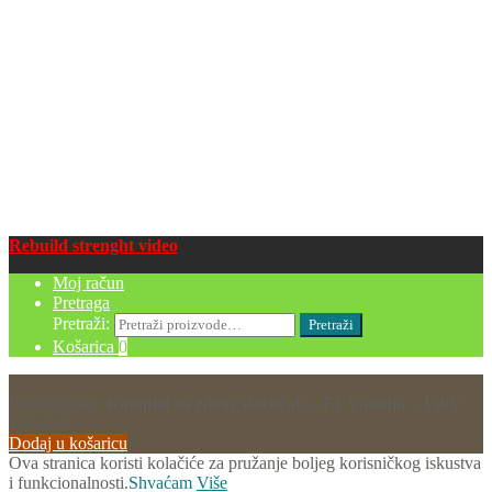
Rebuild strenght video
Moj račun
Pretraga
Pretraži:
Pretraži
Košarica
0
Pregledavate:
Komplet za zdrav doručak – F1 Vanilija – 150V
120.00
€
Dodaj u košaricu
Ova stranica koristi kolačiće za pružanje boljeg korisničkog iskustva
i funkcionalnosti.
Shvaćam
Više