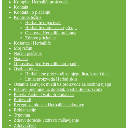
Kompleti Herbalife proizvoda
Kontakt
Kontakt i o plaćanju
Kontrola težine
Herbalife pojačivači
Herbalife proteinska rješenja
Osnovna Herbalife prehrana
Zdrave grickalice
Košarica | Herballife
Moj račun
Načini plaćanja
Naplata
O poslovanju u Herbalife kompaniji
Osobna njega
Herbal aloe proizvodi za njegu lica, kose i tijela
Linija proizvoda Herbal skin
Ostanite zauvijek mladi uz proizvode za osobnu njegu
Planovi prehrane uz dodatak Herbalife proizvoda
Pravila Zaštite Osobnih Podataka
Proizvodi
Recepti za ukusne Herbalife shake-ove
Reklamacije
Trgovina
Zdravi doručak i zdravo mršavljenje
Zdravi život