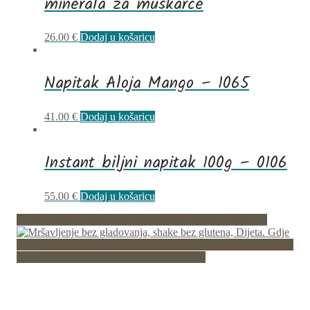
minerala za muškarce
26.00
€
Dodaj u košaricu
Napitak Aloja Mango – 1065
41.00
€
Dodaj u košaricu
Instant biljni napitak 100g – 0106
55.00
€
Dodaj u košaricu
Komplet za zdrav doručak - F1 Cookies & Cream -146Z
F1 Banana Cream SKU - bez glutena 4462