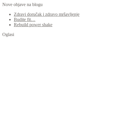
Nove objave na blogu
Zdravi doručak i zdravo mršavljenje
Budite fit…
Rebuild power shake
Oglasi