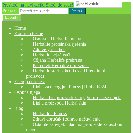
Hrvatski
Preskoči na navigaciju
Skoči do sadržaja
Pretraži:
Pretraži
Izbornik
Home
Kontrola težine
Osnovna Herbalife prehrana
Herbalife proteinska rješenja
Zdrave grickalice
Herbalife pojačivači
Ciljana Herbalife prehrana
Kompleti Herbalife proizvoda
Herbalife start paketi i ostali brendirani
proizvodi
Energija i fitness
Linija za energiju i fitness | Herbalife24
Osobna njega
Herbal aloe proizvodi za njegu lica, kose i tijela
Linija proizvoda Herbal skin
Blog
Herbalife i Fitness
Zdravi doručak i zdravo mršavljenje
Ostanite zauvijek mladi uz proizvode za osobnu
njegu