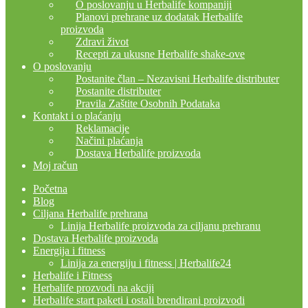
O poslovanju u Herbalife kompaniji
Planovi prehrane uz dodatak Herbalife
proizvoda
Zdravi život
Recepti za ukusne Herbalife shake-ove
O poslovanju
Postanite član – Nezavisni Herbalife distributer
Postanite distributer
Pravila Zaštite Osobnih Podataka
Kontakt i o plaćanju
Reklamacije
Načini plaćanja
Dostava Herbalife proizvoda
Moj račun
Početna
Blog
Ciljana Herbalife prehrana
Linija Herbalife proizvoda za ciljanu prehranu
Dostava Herbalife proizvoda
Energija i fitness
Linija za energiju i fitness | Herbalife24
Herbalife i Fitness
Herbalife prozvodi na akciji
Herbalife start paketi i ostali brendirani proizvodi